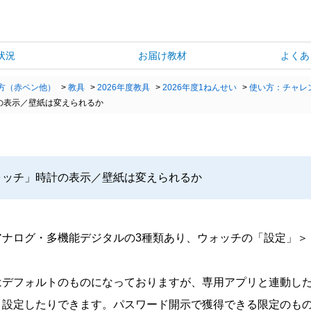
状況
お届け教材
よくあ
方（赤ペン他）
>
教具
>
2026年度教具
>
2026年度1ねんせい
>
使い方：チャレ
の表示／壁紙は変えられるか
ォッチ」時計の表示／壁紙は変えられるか
アナログ・多機能デジタルの3種類あり、ウォッチの「設定」＞
はデフォルトのものになっておりますが、専用アプリと連動し
り設定したりできます。パスワード開示で獲得できる限定のも