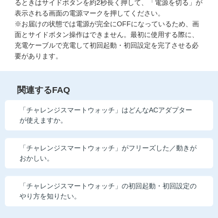
るときはサイドボタンを約2秒長く押して、「電源を切る」が
他の講座のよくある質問・手続きはこちら
表示される画面の電源マークを押してください。
※お届けの状態では電源が完全にOFFになっているため、画
こどもちゃれんじ
面とサイドボタン操作はできません。最初に使用する際に、
充電ケーブルで充電して初回起動・初回設定を完了させる必
進研ゼミ 中学講座
要があります。
進研ゼミ 中学講座 中高一貫
関連するFAQ
進研ゼミ 高校講座
「チャレンジスマートウォッチ」はどんなACアダプター
が使えますか。
進研ゼミ小学講座のご紹介はこちら
「チャレンジスマートウォッチ」がフリーズした／動きが
おかしい。
会員サイト(お子様用)はこちら
「チャレンジスマートウォッチ」の初回起動・初回設定の
やり方を知りたい。