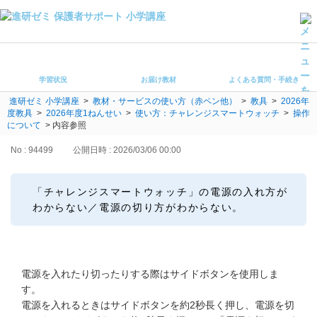
学習状況
お届け教材
学習状況
お届け教材
よくある質問・手続き
よくある質問・手続き
進研ゼミ 小学講座
>
教材・サービスの使い方（赤ペン他）
>
教具
>
2026年
保護者サポート小学講座 トップ
度教具
>
2026年度1ねんせい
>
使い方：チャレンジスマートウォッチ
>
操作
について
>
内容参照
登録情報の変更・各種お手続き
No : 94499
公開日時 : 2026/03/06 00:00
会員ページへログイン
お客様サポート(手続き・照会)
「チャレンジスマートウォッチ」の電源の入れ方が
わからない／電源の切り方がわからない。
よくある質問・お問い合わせ
カテゴリーから探す
電源を入れたり切ったりする際はサイドボタンを使用しま
お問い合わせ窓口
す。
電源を入れるときはサイドボタンを約2秒長く押し、電源を切