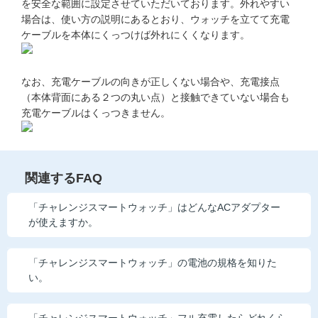
を安全な範囲に設定させていただいております。外れやすい
他の講座のよくある質問・手続きはこちら
場合は、使い方の説明にあるとおり、ウォッチを立てて充電
ケーブルを本体にくっつけば外れにくくなります。
こどもちゃれんじ
進研ゼミ 中学講座
なお、充電ケーブルの向きが正しくない場合や、充電接点
（本体背面にある２つの丸い点）と接触できていない場合も
進研ゼミ 中学講座 中高一貫
充電ケーブルはくっつきません。
進研ゼミ 高校講座
関連するFAQ
進研ゼミ小学講座のご紹介はこちら
「チャレンジスマートウォッチ」はどんなACアダプター
が使えますか。
会員サイト(お子様用)はこちら
「チャレンジスマートウォッチ」の電池の規格を知りた
い。