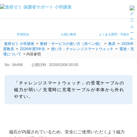
学習状況
お届け教材
学習状況
お届け教材
よくある質問・手続き
よくある質問・手続き
進研ゼミ 小学講座
>
教材・サービスの使い方（赤ペン他）
>
教具
>
2026年
保護者サポート小学講座 トップ
度教具
>
2026年度5年生
>
使い方：チャレンジスマートウォッチ
>
電池・充
電について
>
内容参照
登録情報の変更・各種お手続き
No : 94496
公開日時 : 2026/03/06 00:00
会員ページへログイン
お客様サポート(手続き・照会)
「チャレンジスマートウォッチ」の受電ケーブルの
磁力が弱い／充電時に充電ケーブルが本体から外れ
よくある質問・お問い合わせ
やすい。
カテゴリーから探す
お問い合わせ窓口
磁石が内蔵されているため、安全にご使用いただくよう磁力