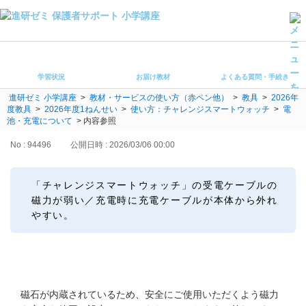
学習状況
お届け教材
学習状況
お届け教材
よくある質問・手続き
よくある質問・手続き
進研ゼミ 小学講座
>
教材・サービスの使い方（赤ペン他）
>
教具
>
2026年
保護者サポート小学講座 トップ
度教具
>
2026年度1ねんせい
>
使い方：チャレンジスマートウォッチ
>
電
池・充電について
>
内容参照
登録情報の変更・各種お手続き
No : 94496
公開日時 : 2026/03/06 00:00
会員ページへログイン
お客様サポート(手続き・照会)
「チャレンジスマートウォッチ」の受電ケーブルの
磁力が弱い／充電時に充電ケーブルが本体から外れ
よくある質問・お問い合わせ
やすい。
カテゴリーから探す
お問い合わせ窓口
磁石が内蔵されているため、安全にご使用いただくよう磁力