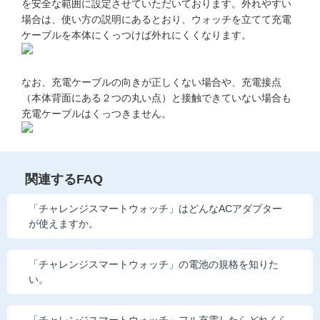
を安全な範囲に設定させていただいております。外れやすい
他の講座のよくある質問・手続きはこちら
場合は、使い方の説明にあるとおり、ウォッチを立てて充電
ケーブルを本体にくっつけば外れにくくなります。
こどもちゃれんじ
進研ゼミ 中学講座
なお、充電ケーブルの向きが正しくない場合や、充電接点
（本体背面にある２つの丸い点）と接触できていない場合も
進研ゼミ 中学講座 中高一貫
充電ケーブルはくっつきません。
進研ゼミ 高校講座
関連するFAQ
進研ゼミ小学講座のご紹介はこちら
「チャレンジスマートウォッチ」はどんなACアダプター
が使えますか。
会員サイト(お子様用)はこちら
「チャレンジスマートウォッチ」の電池の規格を知りた
い。