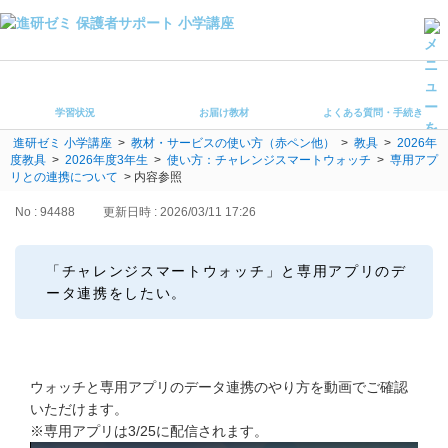
学習状況
お届け教材
学習状況
お届け教材
よくある質問・手続き
よくある質問・手続き
進研ゼミ 小学講座
>
教材・サービスの使い方（赤ペン他）
>
教具
>
2026年
保護者サポート小学講座 トップ
度教具
>
2026年度3年生
>
使い方：チャレンジスマートウォッチ
>
専用アプ
リとの連携について
>
内容参照
登録情報の変更・各種お手続き
No : 94488
更新日時 : 2026/03/11 17:26
会員ページへログイン
お客様サポート(手続き・照会)
「チャレンジスマートウォッチ」と専用アプリのデ
ータ連携をしたい。
よくある質問・お問い合わせ
カテゴリーから探す
ウォッチと専用アプリのデータ連携のやり方を動画でご確認
お問い合わせ窓口
いただけます。
※専用アプリは3/25に配信されます。