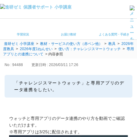
学習状況
お届け教材
学習状況
お届け教材
よくある質問・手続き
よくある質問・手続き
進研ゼミ 小学講座
>
教材・サービスの使い方（赤ペン他）
>
教具
>
2026年
保護者サポート小学講座 トップ
度教具
>
2026年度1ねんせい
>
使い方：チャレンジスマートウォッチ
>
専用
アプリとの連携について
>
内容参照
登録情報の変更・各種お手続き
No : 94488
更新日時 : 2026/03/11 17:26
会員ページへログイン
お客様サポート(手続き・照会)
「チャレンジスマートウォッチ」と専用アプリのデ
ータ連携をしたい。
よくある質問・お問い合わせ
カテゴリーから探す
ウォッチと専用アプリのデータ連携のやり方を動画でご確認
お問い合わせ窓口
いただけます。
※専用アプリは3/25に配信されます。