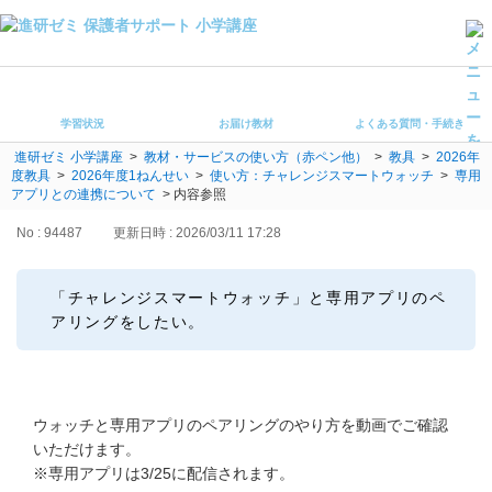
学習状況
お届け教材
学習状況
お届け教材
よくある質問・手続き
よくある質問・手続き
進研ゼミ 小学講座
>
教材・サービスの使い方（赤ペン他）
>
教具
>
2026年
保護者サポート小学講座 トップ
度教具
>
2026年度1ねんせい
>
使い方：チャレンジスマートウォッチ
>
専用
アプリとの連携について
>
内容参照
登録情報の変更・各種お手続き
No : 94487
更新日時 : 2026/03/11 17:28
会員ページへログイン
お客様サポート(手続き・照会)
「チャレンジスマートウォッチ」と専用アプリのペ
アリングをしたい。
よくある質問・お問い合わせ
カテゴリーから探す
ウォッチと専用アプリのペアリングのやり方を動画でご確認
お問い合わせ窓口
いただけます。
※専用アプリは3/25に配信されます。