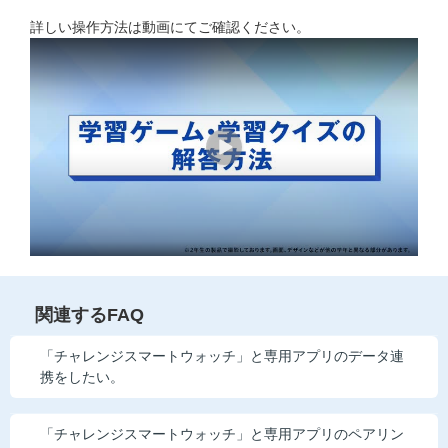
他の講座のよくある質問・手続きはこちら
詳しい操作方法は動画にてご確認ください。
こどもちゃれんじ
進研ゼミ 中学講座
進研ゼミ 中学講座 中高一貫
進研ゼミ 高校講座
進研ゼミ小学講座のご紹介はこちら
関連するFAQ
会員サイト(お子様用)はこちら
「チャレンジスマートウォッチ」と専用アプリのデータ連
携をしたい。
「チャレンジスマートウォッチ」と専用アプリのペアリン