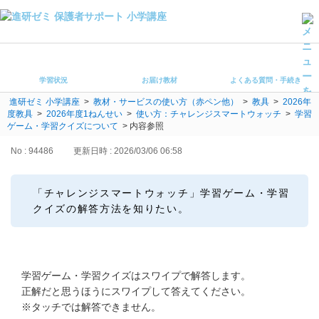
学習状況
お届け教材
学習状況
お届け教材
よくある質問・手続き
よくある質問・手続き
進研ゼミ 小学講座
>
教材・サービスの使い方（赤ペン他）
>
教具
>
2026年
保護者サポート小学講座 トップ
度教具
>
2026年度1ねんせい
>
使い方：チャレンジスマートウォッチ
>
学習
ゲーム・学習クイズについて
>
内容参照
登録情報の変更・各種お手続き
No : 94486
更新日時 : 2026/03/06 06:58
会員ページへログイン
お客様サポート(手続き・照会)
「チャレンジスマートウォッチ」学習ゲーム・学習
クイズの解答方法を知りたい。
よくある質問・お問い合わせ
カテゴリーから探す
学習ゲーム・学習クイズはスワイプで解答します。
お問い合わせ窓口
正解だと思うほうにスワイプして答えてください。
※タッチでは解答できません。