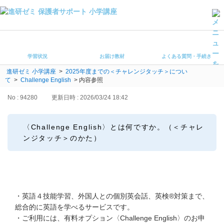
学習状況
お届け教材
学習状況
お届け教材
よくある質問・手続き
よくある質問・手続き
進研ゼミ 小学講座
>
2025年度までの＜チャレンジタッチ＞につい
保護者サポート小学講座 トップ
て
>
Challenge English
>
内容参照
No : 94280
更新日時 : 2026/03/24 18:42
登録情報の変更・各種お手続き
会員ページへログイン
〈Challenge English〉とは何ですか。（＜チャレ
お客様サポート(手続き・照会)
ンジタッチ＞のかた）
よくある質問・お問い合わせ
カテゴリーから探す
・英語４技能学習、外国人との個別英会話、英検®対策まで、
お問い合わせ窓口
総合的に英語を学べるサービスです。
・ご利用には、有料オプション〈Challenge English〉のお申