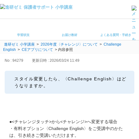
学習状況
お届け教材
学習状況
お届け教材
よくある質問・手続き
よくある質問・手続き
進研ゼミ 小学講座
>
2026年度〈チャレンジ〉について
>
Challenge
保護者サポート小学講座 トップ
English
>
CEアプリについて
>
内容参照
No : 94279
更新日時 : 2026/03/24 11:49
登録情報の変更・各種お手続き
会員ページへログイン
スタイル変更したら、〈Challenge English〉はど
お客様サポート(手続き・照会)
うなりますか。
よくある質問・お問い合わせ
カテゴリーから探す
●<チャレンジタッチ>から<チャレンジ>へ変更する場合
お問い合わせ窓口
・有料オプション〈Challenge English〉をご受講中のかた
は、引き続きご受講いただけます。