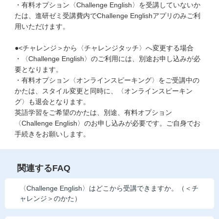
・有料オプション〈Challenge English〉を受講していないか
他の講座のよくある質問・手続きはこちら
たは、進研ゼミ受講費内でChallenge Englishアプリのみご利
用いただけます。
こどもちゃれんじ
●<チャレンジ＞から〈チャレンジタッチ〉へ変更する場合
進研ゼミ 中学講座
・〈Challenge English〉のご利用には、別途お申し込みが必
要となります。
進研ゼミ 中学講座 中高一貫
・有料オプション〈オンラインスピーキング〉をご受講中の
かたは、スタイル変更と同時に、〈オンラインスピーキン
進研ゼミ 高校講座
グ〉も退会となります。
英語学習をご希望のかたは、別途、有料オプション
〈Challenge English〉のお申し込みが必要です。ご自身でお
進研ゼミ小学講座のご紹介はこちら
手続きをお願いします。
会員サイト(お子様用)はこちら
関連するFAQ
〈Challenge English〉はどこから受講できますか。（＜チ
ャレンジ＞のかた）