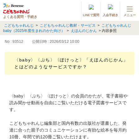
LINEで質問
入会手続き
メニュー
よくある質問・手続き
登録情報の変更・各種お手続き
こどもちゃれんじ
>
こどもちゃれんじ教材・サービス
>
こどもちゃれんじ
baby（2025年度生まれのかた向け）
>
えほんのじかん
>
内容参照
会員ページへログイン
お客様サポート(手続き・照会)
No : 93512
公開日時 : 2026/03/12 10:00
よくある質問・お問い合わせ
〈baby〉〈ぷち〉〈ぽけっと〉「えほんのじかん」
とはどのようなサービスですか？
カテゴリーから探す
お問い合わせ窓口
〈baby〉〈ぷち〉〈ぽけっと〉の会員のかたが、電子書籍や
読み聞かせ動画を自由にご覧いただける電子図書サービスで
他の講座のよくある質問・手続きはこちら
す。
進研ゼミ 小学講座
こどもちゃれんじ編集部と国内有数の出版社が選書した、発
達に合った親子のコミュニケーションに有効な絵本を毎月約
進研ゼミ 中学講座
10冊、年間で約120冊ご覧いただけます。