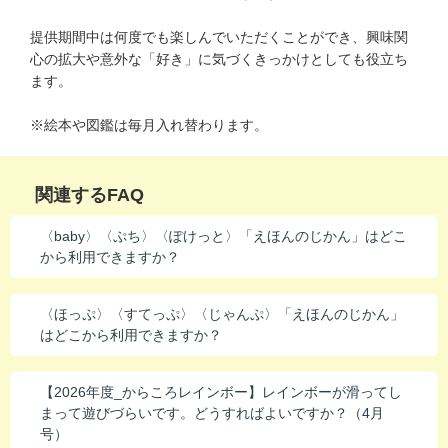
進研ゼミ 中学講座 中高一貫
提供期間中は何度でも楽しんでいただくことができ、興味関
心の拡大や意外な「好き」に気づくきっかけとしても役立ち
進研ゼミ 高校講座
ます。
※絵本や図鑑は毎月入れ替わります。
こどもちゃれんじのご紹介はこちら
関連するFAQ
会員サイトはこちら
〈baby〉〈ぷち〉〈ぽけっと〉「えほんのじかん」はどこ
から利用できますか？
〈ほっぷ〉〈すてっぷ〉〈じゃんぷ〉「えほんのじかん」
はどこから利用できますか？
【2026年度_からころレインボー】レインボーが滑ってし
まって遊びづらいです。どうすればよいですか？（4月
号）