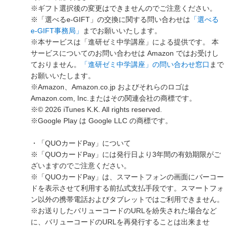
※ギフト選択後の変更はできませんのでご注意ください。
※「選べるe-GIFT」の交換に関する問い合わせは
「選べる
e-GIFT事務局」
までお願いいたします。
※本サービスは「進研ゼミ中学講座」による提供です。 本
サービスについてのお問い合わせは Amazon ではお受けし
ておりません。
「進研ゼミ中学講座」の問い合わせ窓口
まで
お願いいたします。
※Amazon、Amazon.co.jp およびそれらのロゴは
Amazon.com, Inc.またはその関連会社の商標です。
※© 2026 iTunes K.K. All rights reserved.
※Google Play は Google LLC の商標です。
・「QUOカードPay」について
※「QUOカードPay」には発行日より3年間の有効期限がご
ざいますのでご注意ください。
※「QUOカードPay」は、スマートフォンの画面にバーコー
ドを表示させて利用する前払式支払手段です。スマートフォ
ン以外の携帯電話およびタブレットではご利用できません。
※お送りしたバリューコードのURLを紛失された場合など
に、バリューコードのURLを再発行することは出来ませ