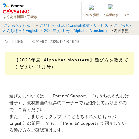
LINEで質問
入会手続き
メニュー
よくある質問・手続き
登録情報の変更・各種お手続き
こどもちゃれんじ
>
こどもちゃれんじEnglish教材・サービス
>
こどもちゃ
れんじほっぷEnglish
>
2025年度1月号「Alphabet Monsters」
>
内容参照
会員ページへログイン
お客様サポート(手続き・照会)
No : 92645
公開日時 : 2025/12/08 16:18
よくある質問・お問い合わせ
【2025年度_Alphabet Monsters】遊び方を教えて
ください（1月号）
カテゴリーから探す
お問い合わせ窓口
遊び方については、「Parents' Support」（おうちのかたむけ
冊子）、教材動画の玩具のコーナーでも紹介しておりますの
他の講座のよくある質問・手続きはこちら
で、ご覧ください。
また、「しまじろうクラブ 〈こどもちゃれんじ ほっぷ
進研ゼミ 小学講座
Engish〉の部屋」 でも、「Parents' Support」で紹介してい
る遊び方をご確認頂けます。
進研ゼミ 中学講座