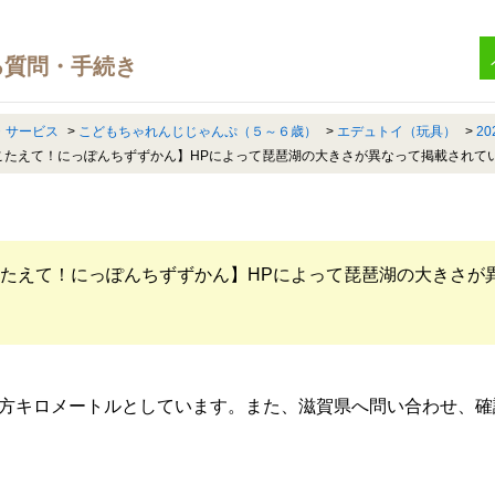
・サービス
>
こどもちゃれんじじゃんぷ（５～６歳）
>
エデュトイ（玩具）
>
2
！こたえて！にっぽんちずずかん】HPによって琵琶湖の大きさが異なって掲載されて
！こたえて！にっぽんちずずかん】HPによって琵琶湖の大きさ
平方キロメートルとしています。また、滋賀県へ問い合わせ、