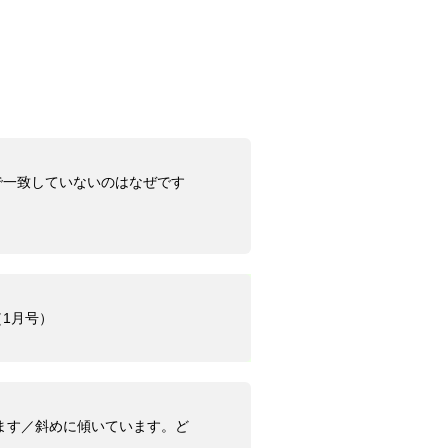
で一致していないのはなぜです
1月号）
います／斜めに傾いています。ど