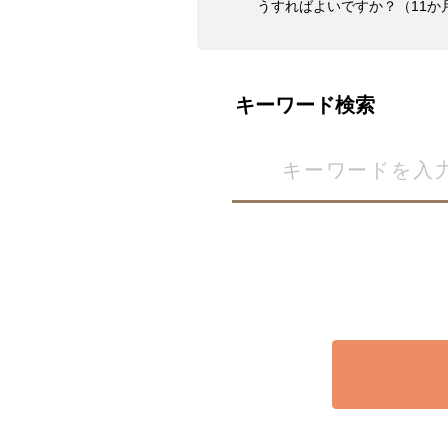
うすればよいですか？（11か
キーワード検索