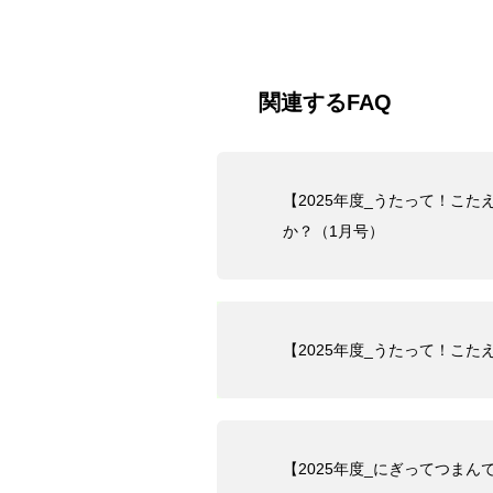
関連するFAQ
【2025年度_うたって！こ
か？（1月号）
【2025年度_うたって！こ
【2025年度_にぎってつま