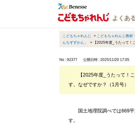
こどもちゃれんじ
>
こどもちゃれんじ教材
んちずずかん」
>
【2025年度_うたって
No : 92377
公開日時 : 2025/11/20 17:05
【2025年度_うたって
す。なぜですか？（1月号）
国土地理院調べでは669
す。