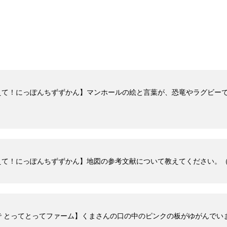
たえて！にっぽんちずずかん】マンホールの絵と言葉が、恐竜やラグビー
たえて！にっぽんちずずかん】地図の参考文献について教えてください。（
んで とってとってファーム】くまさんの口の中のピンクの板がゆがんで