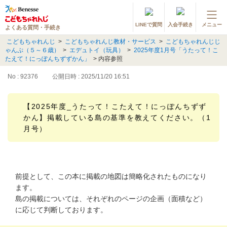
LINEで質問
入会手続き
メニュー
よくある質問・手続き
登録情報の変更・各種お手続き
こどもちゃれんじ
>
こどもちゃれんじ教材・サービス
>
こどもちゃれんじじ
ゃんぷ（５～６歳）
>
エデュトイ（玩具）
>
2025年度1月号「うたって！こ
会員ページへログイン
たえて！にっぽんちずずかん」
>
内容参照
お客様サポート(手続き・照会)
No : 92376
公開日時 : 2025/11/20 16:51
よくある質問・お問い合わせ
【2025年度_うたって！こたえて！にっぽんちずず
かん】掲載している島の基準を教えてください。（1
カテゴリーから探す
月号）
お問い合わせ窓口
他の講座のよくある質問・手続きはこちら
前提として、この本に掲載の地図は簡略化されたものになり
ます。
進研ゼミ 小学講座
島の掲載については、それぞれのページの企画（面積など）
に応じて判断しております。
進研ゼミ 中学講座