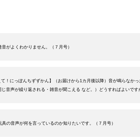
zle】発音がよくわかりません。（７月号）
たえて！にっぽんちずずかん】（お届けから1カ月後以降）音が鳴らなか
同じ音声が繰り返される・雑音が聞こえる など。）どうすればよいです
zzle】玩具の音声が何を言っているのか知りたいです。（７月号）