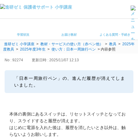
学習状況
お届け教材
学習状況
お届け教材
よくある質問・手続き
よくある質問・手続き
進研ゼミ 小学講座
>
教材・サービスの使い方（赤ペン他）
>
教具
>
2025年
保護者サポート小学講座 トップ
度教具
>
2025年度3年生
>
使い方：日本一周旅行ペン
>
内容参照
No : 92274
更新日時 : 2025/11/07 12:13
登録情報の変更・各種お手続き
会員ページへログイン
「日本一周旅行ペン」の、進んだ履歴が消えてしま
お客様サポート(手続き・照会)
いました。
よくある質問・お問い合わせ
カテゴリーから探す
本体の裏側にあるスイッチは、リセットスイッチとなってお
り、スライドすると履歴が消えます。
お問い合わせ窓口
はじめに電源を入れた後は、履歴を消したいとき以外は、触
らないようお願いします。