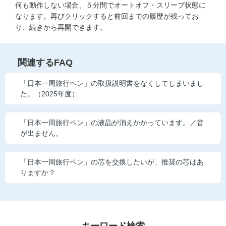
何も動作しない場合、５分間でオートオフ・スリープ状態に
他の講座のよくある質問・手続きはこちら
なります。再びクリックすると前回までの履歴が残ってお
り、続きから再開できます。
こどもちゃれんじ
進研ゼミ 中学講座
関連するFAQ
進研ゼミ 中学講座 中高一貫
「日本一周旅行ペン」の取扱説明書をなくしてしまいまし
た。（2025年度）
進研ゼミ 高校講座
「日本一周旅行ペン」の液晶が消えかかっています。／音
進研ゼミ小学講座のご紹介はこちら
が出ません。
「日本一周旅行ペン」の芯を交換したいが、推奨の芯はあ
会員サイト(お子様用)はこちら
りますか？