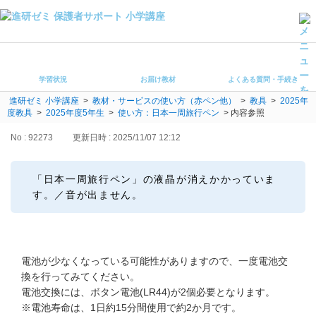
学習状況
お届け教材
学習状況
お届け教材
よくある質問・手続き
よくある質問・手続き
進研ゼミ 小学講座
>
教材・サービスの使い方（赤ペン他）
>
教具
>
2025年
保護者サポート小学講座 トップ
度教具
>
2025年度5年生
>
使い方：日本一周旅行ペン
>
内容参照
No : 92273
更新日時 : 2025/11/07 12:12
登録情報の変更・各種お手続き
会員ページへログイン
「日本一周旅行ペン」の液晶が消えかかっていま
お客様サポート(手続き・照会)
す。／音が出ません。
よくある質問・お問い合わせ
カテゴリーから探す
電池が少なくなっている可能性がありますので、一度電池交
換を行ってみてください。
お問い合わせ窓口
電池交換には、ボタン電池(LR44)が2個必要となります。
※電池寿命は、1日約15分間使用で約2か月です。