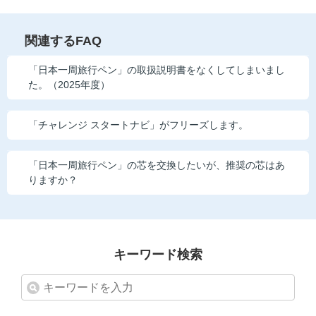
他の講座のよくある質問・手続きはこちら
関連するFAQ
こどもちゃれんじ
「日本一周旅行ペン」の取扱説明書をなくしてしまいまし
進研ゼミ 中学講座
た。（2025年度）
進研ゼミ 中学講座 中高一貫
「チャレンジ スタートナビ」がフリーズします。
進研ゼミ 高校講座
「日本一周旅行ペン」の芯を交換したいが、推奨の芯はあ
りますか？
進研ゼミ小学講座のご紹介はこちら
会員サイト(お子様用)はこちら
キーワード検索