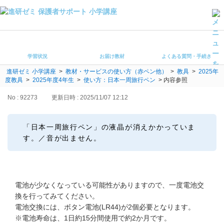
学習状況
お届け教材
学習状況
お届け教材
よくある質問・手続き
よくある質問・手続き
進研ゼミ 小学講座
>
教材・サービスの使い方（赤ペン他）
>
教具
>
2025年
保護者サポート小学講座 トップ
度教具
>
2025年度4年生
>
使い方：日本一周旅行ペン
>
内容参照
No : 92273
更新日時 : 2025/11/07 12:12
登録情報の変更・各種お手続き
会員ページへログイン
「日本一周旅行ペン」の液晶が消えかかっていま
お客様サポート(手続き・照会)
す。／音が出ません。
よくある質問・お問い合わせ
カテゴリーから探す
電池が少なくなっている可能性がありますので、一度電池交
換を行ってみてください。
お問い合わせ窓口
電池交換には、ボタン電池(LR44)が2個必要となります。
※電池寿命は、1日約15分間使用で約2か月です。