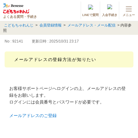
LINEで質問
入会手続き
メニュー
よくある質問・手続き
登録情報の変更・各種お手続き
こどもちゃれんじ
>
会員登録情報
>
メールアドレス・メール配信
>
内容参
照
会員ページへログイン
お客様サポート(手続き・照会)
No : 92141
更新日時 : 2025/10/31 23:17
よくある質問・お問い合わせ
メールアドレスの登録方法が知りたい
カテゴリーから探す
お問い合わせ窓口
お客様サポートページへログインの上、メールアドレスの登
録をお願いします。
ログインには会員番号とパスワードが必要です。
他の講座のよくある質問・手続きはこちら
メールアドレスのご登録
進研ゼミ 小学講座
進研ゼミ 中学講座