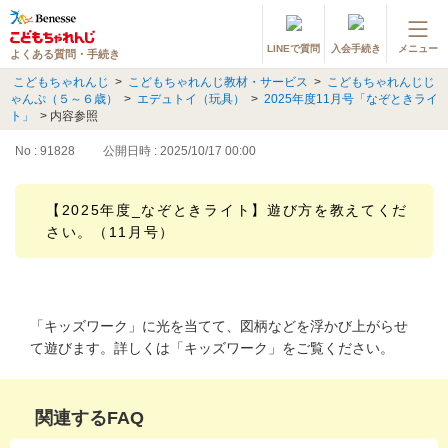
LINEで質問
入会手続き
メニュー
よくある質問・手続き
登録情報の変更・各種お手続き
こどもちゃれんじ
>
こどもちゃれんじ教材・サービス
>
こどもちゃれんじじ
ゃんぷ（５～６歳）
>
エデュトイ（玩具）
>
2025年度11月号「なぞときライ
会員ページへログイン
ト」
>
内容参照
お客様サポート(手続き・照会)
No : 91828
公開日時 : 2025/10/17 00:00
よくある質問・お問い合わせ
【2025年度_なぞときライト】遊び方を教えてくだ
さい。（11月号）
カテゴリーから探す
お問い合わせ窓口
「キッズワーク」に光を当てて、図柄などを浮かび上がらせ
他の講座のよくある質問・手続きはこちら
て遊びます。詳しくは「キッズワーク」をご覧ください。
進研ゼミ 小学講座
関連するFAQ
進研ゼミ 中学講座