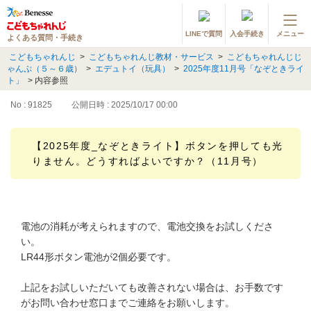
LINEで質問
入会手続き
メニュー
よくある質問・手続き
登録情報の変更・各種お手続き
こどもちゃれんじ
>
こどもちゃれんじ教材・サービス
>
こどもちゃれんじじ
ゃんぷ（５～６歳）
>
エデュトイ（玩具）
>
2025年度11月号「なぞときライ
会員ページへログイン
ト」
>
内容参照
お客様サポート(手続き・照会)
No : 91825
公開日時 : 2025/10/17 00:00
よくある質問・お問い合わせ
【2025年度_なぞときライト】ボタンを押しても光
りません。どうすればよいですか？（11月号）
カテゴリーから探す
お問い合わせ窓口
電池の消耗が考えられますので、電池交換をお試しくださ
他の講座のよくある質問・手続きはこちら
い。
LR44形ボタン電池が2個必要です。
進研ゼミ 小学講座
上記をお試しいただいても改善されない場合は、お手数です
進研ゼミ 中学講座
がお問い合わせ窓口までご連絡をお願いします。