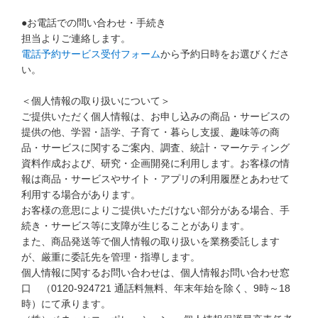
お問い合わせ窓口
●お電話での問い合わせ・手続き
担当よりご連絡します。
他の講座のよくある質問・手続きはこちら
電話予約サービス受付フォーム
から予約日時をお選びくださ
い。
こどもちゃれんじ
＜個人情報の取り扱いについて＞
進研ゼミ 小学講座
ご提供いただく個人情報は、お申し込みの商品・サービスの
提供の他、学習・語学、子育て・暮らし支援、趣味等の商
進研ゼミ 中学講座 中高一貫
品・サービスに関するご案内、調査、統計・マーケティング
資料作成および、研究・企画開発に利用します。お客様の情
進研ゼミ 高校講座
報は商品・サービスやサイト・アプリの利用履歴とあわせて
利用する場合があります。
お客様の意思によりご提供いただけない部分がある場合、手
進研ゼミ中学講座のご紹介はこちら
続き・サービス等に支障が生じることがあります。
また、商品発送等で個人情報の取り扱いを業務委託します
が、厳重に委託先を管理・指導します。
個人情報に関するお問い合わせは、個人情報お問い合わせ窓
会員サイトはこちら
口 （0120-924721 通話料無料、年末年始を除く、9時～18
時）にて承ります。