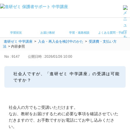
学習状況
お届け教材
学習状況
お届け教材
学習・進路相談
よくある質問・手続き
学習・進路相談
進研ゼミ 中学講座
>
入会・再入会を検討中のかた
>
受講費・支払い方
よくある質問・手続き
法
>
内容参照
受講ルール
保護者サポート中学講座 トップ
No : 9147
公開日時 : 2026/01/26 10:00
登録情報の変更・各種お手続き
社会人ですが、「進研ゼミ 中学講座」の受講は可能
ですか？
会員ページへログイン
お客様サポート(手続き・照会)
よくある質問・お問い合わせ
社会人の方でもご受講いただけます。
なお、教材をお届けするために必要な事項を確認させていた
カテゴリーから探す
だきますので、お手数ですがお電話にてお申し込みくださ
い。