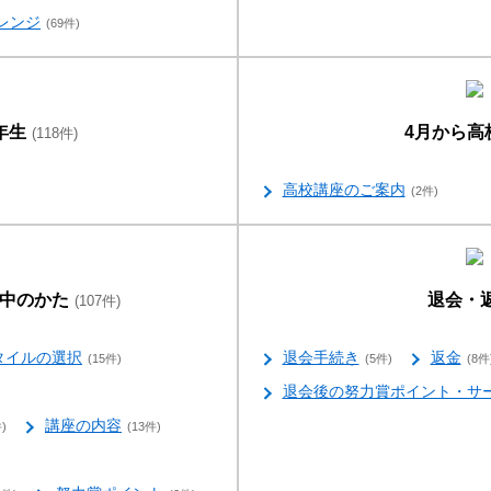
レンジ
(69件)
年生
4月から高
(118件)
高校講座のご案内
(2件)
中のかた
退会・
(107件)
タイルの選択
退会手続き
返金
(15件)
(5件)
(8件
退会後の努力賞ポイント・サ
講座の内容
)
(13件)