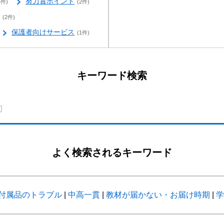
努力賞ポイント
4件)
(2件)
(2件)
保護者向けサービス
(1件)
キーワード検索
よく検索されるキーワード
付属品のトラブル
|
中高一貫
|
教材が届かない・お届け時期
|
学