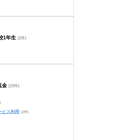
校1年生
(2件)
返金
(15件)
)
ービス利用
(2件)