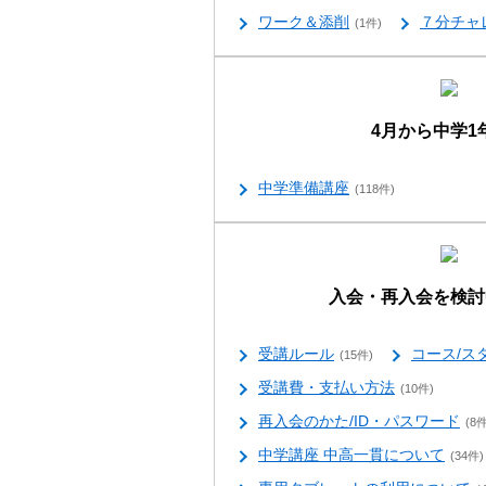
ワーク＆添削
７分チャ
(1件)
4月から中学1
中学準備講座
(118件)
入会・再入会を検討
受講ルール
コース/ス
(15件)
受講費・支払い方法
(10件)
再入会のかた/ID・パスワード
(8件
中学講座 中高一貫について
(34件)