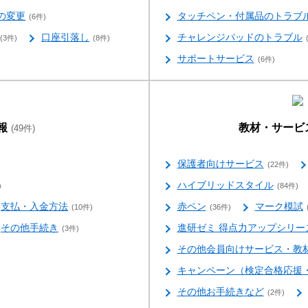
の変更
タッチペン・付属品のトラブ
(6件)
口座引落し
チャレンジパッドのトラブル
(3件)
(8件)
サポートサービス
(6件)
報
教材・サービ
(49件)
保護者向けサービス
(22件)
ハイブリッドスタイル
)
(84件)
支払・入金方法
赤ペン
マーク模試
(10件)
(36件)
その他手続き
進研ゼミ 得点力アップシリーズ for 
(3件)
その他会員向けサービス・教
キャンペーン（検定合格応援
その他お手続きなど
(2件)