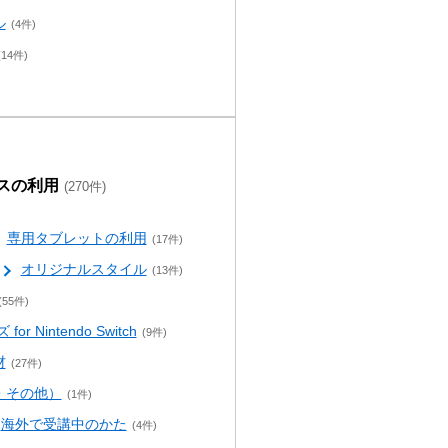
ル
(4件)
(14件)
スの利用
(270件)
専用タブレットの利用
(17件)
オリジナルスタイル
(13件)
(55件)
Nintendo Switch
(9件)
材
(27件)
・その他）
(1件)
海外で受講中のかた
(4件)