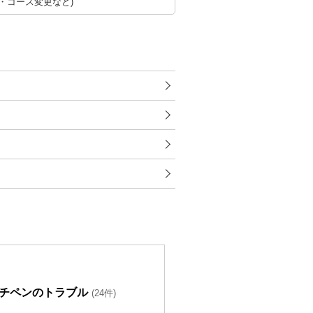
・コース変更など)
チペンのトラブル
(24件)