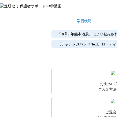
学習状況
「令和8年熊本地震」により被災さ
〈チャレンジパッドNext〉ローデ
お支払い
ご入金方法
ご退会