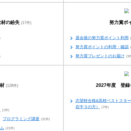
教材の紛失
努力賞ポ
(17件)
退会後の努力賞ポイント利用
)
努力賞ポイントの利用・確認
努力賞プレゼントのお届け
)
(3
材
2027年度 登
(128件)
志望校合格&高校ベストスタ
在中３の方）
(7件)
）
(1件)
プログラミング講座
(31件)
ム
(21件)