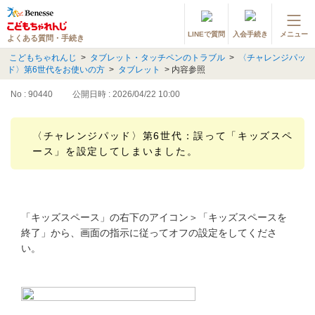
LINEで質問
入会手続き
メニュー
よくある質問・手続き
登録情報の変更・各種お手続き
こどもちゃれんじ
>
タブレット・タッチペンのトラブル
>
〈チャレンジパッ
ド〉第6世代をお使いの方
>
タブレット
>
内容参照
会員ページへログイン
お客様サポート(手続き・照会)
No : 90440
公開日時 : 2026/04/22 10:00
よくある質問・お問い合わせ
〈チャレンジパッド〉第6世代：誤って「キッズスペ
ース」を設定してしまいました。
カテゴリーから探す
お問い合わせ窓口
「キッズスペース」の右下のアイコン＞「キッズスペースを
終了」から、画面の指示に従ってオフの設定をしてくださ
他の講座のよくある質問・手続きはこちら
い。
進研ゼミ 小学講座
進研ゼミ 中学講座