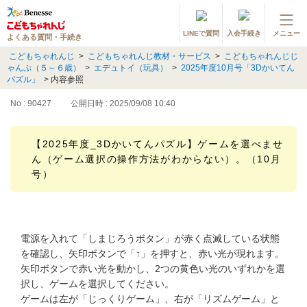
LINEで質問
入会手続き
メニュー
よくある質問・手続き
登録情報の変更・各種お手続き
こどもちゃれんじ
>
こどもちゃれんじ教材・サービス
>
こどもちゃれんじじ
ゃんぷ（５～６歳）
>
エデュトイ（玩具）
>
2025年度10月号「3Dかいてん
会員ページへログイン
パズル」
>
内容参照
お客様サポート(手続き・照会)
No : 90427
公開日時 : 2025/09/08 10:40
よくある質問・お問い合わせ
【2025年度_3Dかいてんパズル】ゲームを選べませ
ん（ゲーム選択の操作方法がわからない）。（10月
カテゴリーから探す
号）
お問い合わせ窓口
他の講座のよくある質問・手続きはこちら
電源を入れて「しまじろうボタン」が赤く点滅している状態
を確認し、矢印ボタンで「↑」を押すと、赤い光が現れます。
進研ゼミ 小学講座
矢印ボタンで赤い光を動かし、2つの黄色い光のいずれかを選
択し、ゲームを選択してください。
進研ゼミ 中学講座
ゲームは左が「じっくりゲーム」、右が「リズムゲーム」と