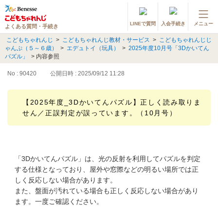
LINEで質問
入会手続き
メニュー
よくある質問・手続き
登録情報の変更・各種お手続き
こどもちゃれんじ
>
こどもちゃれんじ教材・サービス
>
こどもちゃれんじじ
ゃんぷ（５～６歳）
>
エデュトイ（玩具）
>
2025年度10月号「3Dかいてん
会員ページへログイン
パズル」
>
内容参照
お客様サポート(手続き・照会)
No : 90420
公開日時 : 2025/09/12 11:28
よくある質問・お問い合わせ
【2025年度_3Dかいてんパズル】正しく読み取りま
せん／正誤判定が誤っています。（10月号）
カテゴリーから探す
お問い合わせ窓口
「3Dかいてんパズル」は、光の反射を利用してパズルを判定
他の講座のよくある質問・手続きはこちら
する仕様となっており、屋外や窓際などの明るい場所では正
しく反応しない場合があります。
進研ゼミ 小学講座
また、盤面が汚れている場合も正しく反応しない場合があり
ます。一度ご確認ください。
進研ゼミ 中学講座