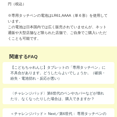
円（税込）
進研ゼミ 中学講座 中高一貫
※専用タッチペンの電池はLR61,AAAA（単６形）を使用して
進研ゼミ 高校講座
います。
この電池は日本国内では広く販売されていませんが、ネット
通販や大型店舗など限られた店舗で、ご自身でご購入いただ
こどもちゃれんじのご紹介はこちら
くことも可能です。
会員サイトはこちら
関連するFAQ
【こどもちゃれんじ】タブレットの「専用タッチペン」に
不具合があります。どうしたらよいでしょうか。（破損・
紛失・電池切れ・反応が悪い）
〈チャレンジパッド〉第6世代のペンやカバーなどが壊れ
たり、なくなったりした場合は、購入できますか？
＜チャレンジパッド＞ Next／第6世代： 専用タッチペンの