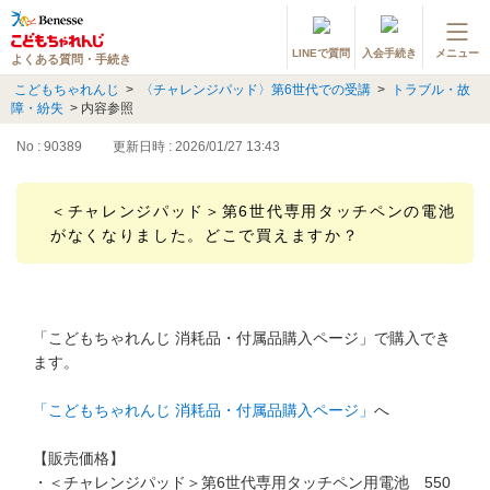
LINEで質問
入会手続き
メニュー
よくある質問・手続き
登録情報の変更・各種お手続き
こどもちゃれんじ
>
〈チャレンジパッド〉第6世代での受講
>
トラブル・故
障・紛失
>
内容参照
会員ページへログイン
お客様サポート(手続き・照会)
No : 90389
更新日時 : 2026/01/27 13:43
よくある質問・お問い合わせ
＜チャレンジパッド＞第6世代専用タッチペンの電池
がなくなりました。どこで買えますか？
カテゴリーから探す
お問い合わせ窓口
「こどもちゃれんじ 消耗品・付属品購入ページ」で購入でき
ます。
他の講座のよくある質問・手続きはこちら
「こどもちゃれんじ 消耗品・付属品購入ページ」
へ
進研ゼミ 小学講座
【販売価格】
進研ゼミ 中学講座
・＜チャレンジパッド＞第6世代専用タッチペン用電池 550