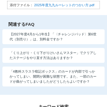
他の講座のよくある質問・手続きはこちら
添付ファイル：
2025年度九九ルーレットのつかい方.pdf
こどもちゃれんじ
関連するFAQ
進研ゼミ 中学講座
【2027年度4月から1年生】「〈チャレンジパッド〉第6世
進研ゼミ 中学講座 中高一貫
代（別売り）」は、別料金ですか？
進研ゼミ 高校講座
「くり上がり・くり下がりけいさんマスター」でクリアし
たステージをやり直す方法はありますか？
進研ゼミ小学講座のご紹介はこちら
「4教科スラスラ暗記ボックス」のカードが内部で引っか
かってしまい、開閉が困難な状態です。また、一部のカー
会員サイト(お子様用)はこちら
ドが曲がってしまいましたがどうしたらよいですか？
キーワード検索