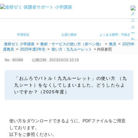
学習状況
お届け教材
学習状況
お届け教材
よくある質問・手続き
よくある質問・手続き
進研ゼミ 小学講座
>
教材・サービスの使い方（赤ペン他）
>
教具
>
2025年
保護者サポート小学講座 トップ
度教具
>
2025年度2年生
>
使い方：九九ルーレット
>
内容参照
No : 90388
公開日時 : 2023/10/10 10:19
登録情報の変更・各種お手続き
会員ページへログイン
「おふろでバトル！九九ルーレット」の使い方 （九
お客様サポート(手続き・照会)
九シート）をなくしてしまいました。どうしたらよ
いですか？（2025年度）
よくある質問・お問い合わせ
カテゴリーから探す
使い方をダウンロードできるように、PDFファイルをご用意
お問い合わせ窓口
しております。
以下をご参照ください。