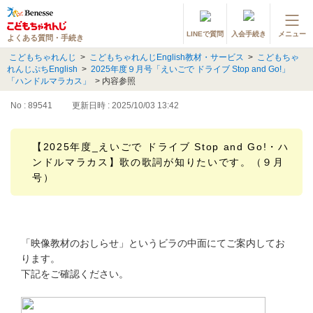
LINEで質問
入会手続き
メニュー
よくある質問・手続き
登録情報の変更・各種お手続き
こどもちゃれんじ
>
こどもちゃれんじEnglish教材・サービス
>
こどもちゃ
れんじぷちEnglish
>
2025年度９月号「えいごで ドライブ Stop and Go!」
会員ページへログイン
「ハンドルマラカス」
>
内容参照
お客様サポート(手続き・照会)
No : 89541
更新日時 : 2025/10/03 13:42
よくある質問・お問い合わせ
【2025年度_えいごで ドライブ Stop and Go!・ハ
ンドルマラカス】歌の歌詞が知りたいです。（９月
カテゴリーから探す
号）
お問い合わせ窓口
他の講座のよくある質問・手続きはこちら
「映像教材のおしらせ」というビラの中面にてご案内してお
ります。
進研ゼミ 小学講座
下記をご確認ください。
進研ゼミ 中学講座