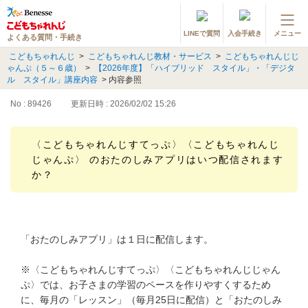
LINEで質問
入会手続き
メニュー
よくある質問・手続き
登録情報の変更・各種お手続き
こどもちゃれんじ
>
こどもちゃれんじ教材・サービス
>
こどもちゃれんじじ
ゃんぷ（５～６歳）
>
【2026年度】「ハイブリッド スタイル」・「デジタ
会員ページへログイン
ル スタイル」講座内容
>
内容参照
お客様サポート(手続き・照会)
No : 89426
更新日時 : 2026/02/02 15:26
よくある質問・お問い合わせ
〈こどもちゃれんじすてっぷ〉〈こどもちゃれんじ
じゃんぷ〉 のおたのしみアプリはいつ配信されます
カテゴリーから探す
か？
お問い合わせ窓口
他の講座のよくある質問・手続きはこちら
「おたのしみアプリ」は１日に配信します。
進研ゼミ 小学講座
※〈こどもちゃれんじすてっぷ〉〈こどもちゃれんじじゃん
ぷ〉では、お子さまの学習のペースを作りやすくするため
進研ゼミ 中学講座
に、毎月の「レッスン」（毎月25日に配信）と「おたのしみ