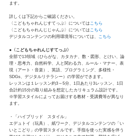
ます。
進研ゼミ 中学講座 中高一貫
詳しくは下記からご確認ください。
進研ゼミ 高校講座
〈こどもちゃれんじすてっぷ〉については
こちら
〈こどもちゃれんじじゃんぷ〉については
こちら
デジタルコンテンツの利用環境等については、
こちら
こどもちゃれんじのご紹介はこちら
●〈こどもちゃれんじすてっぷ〉
全部で13領域（ひらがな、カタカナ、数・図形、とけい、論
理・思考力、自然科学、人と関わる力、ルール・マナー、表
会員サイトはこちら
現（アート・音楽）、英語、プログラミング、多様性・
SDGs、デジタルリテラシー）の学習ができます。
レッスンは１レッスン約3～5分、1日あたり3レッスン、1日
合計約15分の取り組みを想定したカリキュラム設計です。
※学習スタイルによってお届けする教材・受講費等が異なり
ます。
・「ハイブリッド スタイル」
エデュトイ（玩具）、紙ワーク、デジタルコンテンツの「い
いとこどり」の学習スタイルです。手指を使った実感を伴う