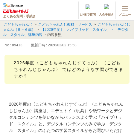
LINEで質問
入会手続き
メニュー
よくある質問・手続き
登録情報の変更・各種お手続き
こどもちゃれんじ
>
こどもちゃれんじ教材・サービス
>
こどもちゃれんじじ
ゃんぷ（５～６歳）
>
【2026年度】「ハイブリッド スタイル」・「デジタ
会員ページへログイン
ル スタイル」講座内容
>
内容参照
お客様サポート(手続き・照会)
No : 89413
更新日時 : 2026/02/02 15:58
よくある質問・お問い合わせ
2026年度〈こどもちゃれんじすてっぷ〉 〈こども
ちゃれんじじゃんぷ〉 ではどのような学習ができま
カテゴリーから探す
すか？
お問い合わせ窓口
他の講座のよくある質問・手続きはこちら
2026年度の〈こどもちゃれんじすてっぷ〉〈こどもちゃれん
じじゃんぷ〉講座は、エデュトイ（玩具）や紙ワークとデジ
進研ゼミ 小学講座
タルコンテンツを使いながらバランスよく学ぶ「ハイブリッ
ド スタイル」と、デジタルコンテンツのみで学ぶ「デジタ
進研ゼミ 中学講座
ル スタイル」のふたつの学習スタイルからお選びいただけ