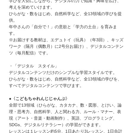
学びを大切にしながら、デジタルの力で知識・興味を広げ、
考えを深めていけます。
ひらがな・数をはじめ、自然科学など、全13領域の学びを提
供。
年中さんの「自分で！」の意欲と「学力の土台」を育みま
す。
※お届けする教材は、エデュトイ（玩具）（年3回）、キッズ
ワーク（隔月（偶数月）に2号分お届け）、デジタルコンテン
ツ（毎月配信）です。
・「デジタル スタイル」
デジタルコンテンツだけのシンプルな学習スタイルです。
ひらがな・数をはじめ、自然科学など、全13領域の学びを、
すべてデジタルコンテンツで学びます。
●〈こどもちゃれんじじゃんぷ〉
全部で13領域（ひらがな、カタカナ、数・図形、とけい、論
理・思考力、自然科学、人と関わる力、ルール・マナー、表
現（アート・音楽・動画制作）、英語、プログラミング、
SDGs、デジタルリテラシー）の学習ができます。
レッスンは１レッスン約5分、1日あたり3レッスン、1日合計