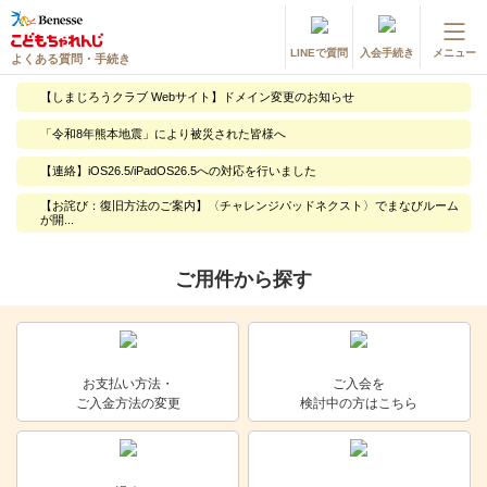
LINEで質問
入会手続き
メニュー
よくある質問・手続き
登録情報の変更・各種お手続き
【しまじろうクラブ Webサイト】ドメイン変更のお知らせ
会員ページへログイン
「令和8年熊本地震」により被災された皆様へ
お客様サポート(手続き・照会)
【連絡】iOS26.5/iPadOS26.5への対応を行いました
よくある質問・お問い合わせ
【お詫び：復旧方法のご案内】〈チャレンジパッドネクスト〉でまなびルーム
が開...
カテゴリーから探す
ご用件から探す
お問い合わせ窓口
他の講座のよくある質問・手続きはこちら
お支払い方法・
ご入会を
ご入金方法の変更
検討中の方はこちら
進研ゼミ 小学講座
進研ゼミ 中学講座