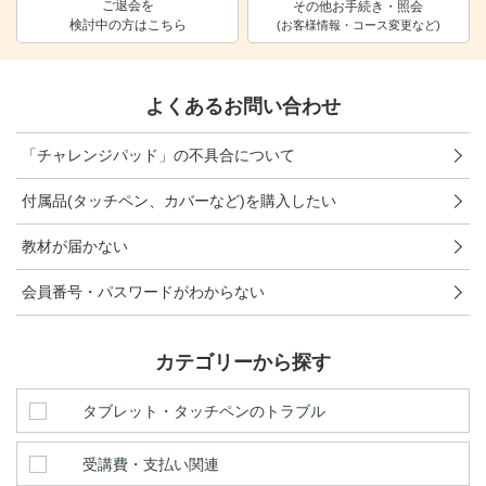
ご退会を
その他お手続き・照会
検討中の方はこちら
進研ゼミ 中学講座 中高一貫
(お客様情報・コース変更など)
進研ゼミ 高校講座
よくあるお問い合わせ
こどもちゃれんじのご紹介はこちら
「チャレンジパッド」の不具合について
付属品(タッチペン、カバーなど)を購入したい
会員サイトはこちら
教材が届かない
会員番号・パスワードがわからない
カテゴリーから探す
タブレット・タッチペンのトラブル
受講費・支払い関連