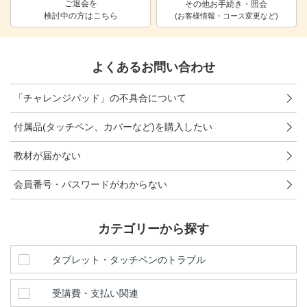
ご退会を
その他お手続き・照会
検討中の方はこちら
進研ゼミ 中学講座 中高一貫
(お客様情報・コース変更など)
進研ゼミ 高校講座
よくあるお問い合わせ
こどもちゃれんじのご紹介はこちら
「チャレンジパッド」の不具合について
付属品(タッチペン、カバーなど)を購入したい
会員サイトはこちら
教材が届かない
会員番号・パスワードがわからない
カテゴリーから探す
タブレット・タッチペンのトラブル
受講費・支払い関連