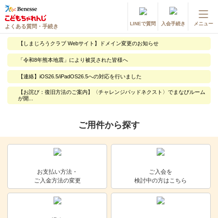
LINEで質問
入会手続き
メニュー
よくある質問・手続き
登録情報の変更・各種お手続き
【しまじろうクラブ Webサイト】ドメイン変更のお知らせ
会員ページへログイン
「令和8年熊本地震」により被災された皆様へ
お客様サポート(手続き・照会)
【連絡】iOS26.5/iPadOS26.5への対応を行いました
よくある質問・お問い合わせ
【お詫び：復旧方法のご案内】〈チャレンジパッドネクスト〉でまなびルーム
が開...
カテゴリーから探す
ご用件から探す
お問い合わせ窓口
他の講座のよくある質問・手続きはこちら
お支払い方法・
ご入会を
ご入金方法の変更
検討中の方はこちら
進研ゼミ 小学講座
進研ゼミ 中学講座