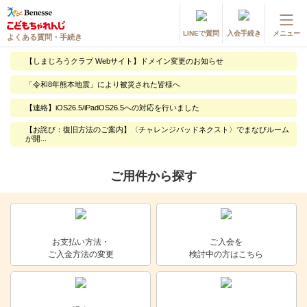
LINEで質問
入会手続き
メニュー
よくある質問・手続き
登録情報の変更・各種お手続き
【しまじろうクラブ Webサイト】ドメイン変更のお知らせ
会員ページへログイン
「令和8年熊本地震」により被災された皆様へ
お客様サポート(手続き・照会)
【連絡】iOS26.5/iPadOS26.5への対応を行いました
よくある質問・お問い合わせ
【お詫び：復旧方法のご案内】〈チャレンジパッドネクスト〉でまなびルーム
が開...
カテゴリーから探す
ご用件から探す
お問い合わせ窓口
他の講座のよくある質問・手続きはこちら
お支払い方法・
ご入会を
ご入金方法の変更
検討中の方はこちら
進研ゼミ 小学講座
進研ゼミ 中学講座