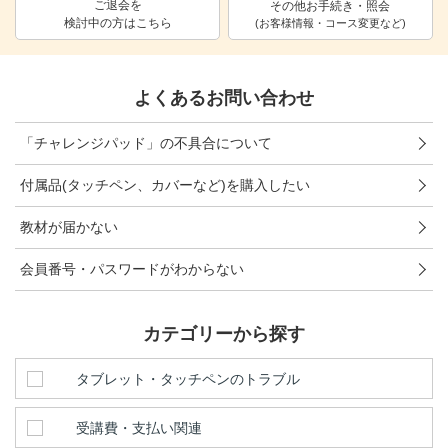
ご退会を
その他お手続き・照会
検討中の方はこちら
進研ゼミ 中学講座 中高一貫
(お客様情報・コース変更など)
進研ゼミ 高校講座
よくあるお問い合わせ
こどもちゃれんじのご紹介はこちら
「チャレンジパッド」の不具合について
付属品(タッチペン、カバーなど)を購入したい
会員サイトはこちら
教材が届かない
会員番号・パスワードがわからない
カテゴリーから探す
タブレット・タッチペンのトラブル
受講費・支払い関連