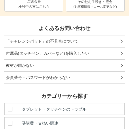
ご退会を
その他お手続き・照会
検討中の方はこちら
進研ゼミ 中学講座 中高一貫
(お客様情報・コース変更など)
進研ゼミ 高校講座
よくあるお問い合わせ
こどもちゃれんじのご紹介はこちら
「チャレンジパッド」の不具合について
付属品(タッチペン、カバーなど)を購入したい
会員サイトはこちら
教材が届かない
会員番号・パスワードがわからない
カテゴリーから探す
タブレット・タッチペンのトラブル
受講費・支払い関連