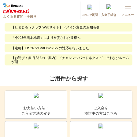
LINEで質問
入会手続き
メニュー
よくある質問・手続き
登録情報の変更・各種お手続き
【しまじろうクラブ Webサイト】ドメイン変更のお知らせ
会員ページへログイン
「令和8年熊本地震」により被災された皆様へ
お客様サポート(手続き・照会)
【連絡】iOS26.5/iPadOS26.5への対応を行いました
よくある質問・お問い合わせ
【お詫び：復旧方法のご案内】〈チャレンジパッドネクスト〉でまなびルーム
が開...
カテゴリーから探す
ご用件から探す
お問い合わせ窓口
他の講座のよくある質問・手続きはこちら
お支払い方法・
ご入会を
ご入金方法の変更
検討中の方はこちら
進研ゼミ 小学講座
進研ゼミ 中学講座