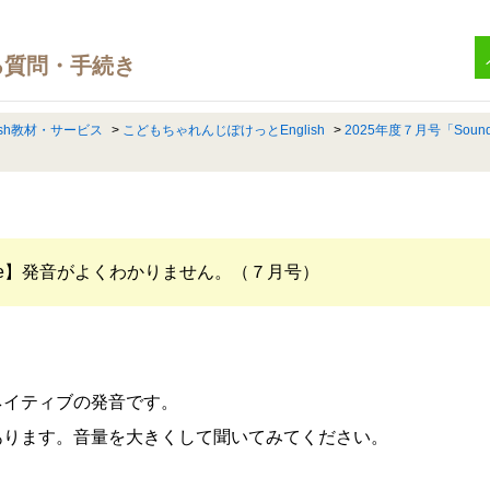
ish教材・サービス
>
こどもちゃれんじぽけっとEnglish
>
2025年度７月号「Sound 
Puzzle】発音がよくわかりません。（７月号）
ネイティブの発音です。
あります。音量を大きくして聞いてみてください。