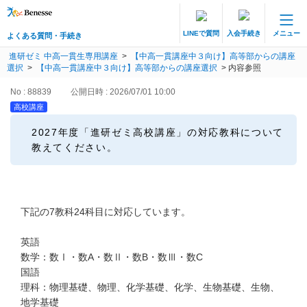
LINEで質問
入会手続き
メニュー
よくある質問・手続き
保護者サポート 中高一貫講座 トップ
進研ゼミ 中高一貫生専用講座
>
【中高一貫講座中３向け】高等部からの講座
よくある質問・手続き
選択
>
【中高一貫講座中３向け】高等部からの講座選択
>
内容参照
No : 88839
公開日時 : 2026/07/01 10:00
登録情報の変更・各種お手続き
高校講座
会員ページへログイン
2027年度「進研ゼミ高校講座」の対応教科について
お客様サポート(手続き・照会)
教えてください。
よくある質問・お問い合わせ
下記の7教科24科目に対応しています。
カテゴリーから探す
英語
お問い合わせ窓口
数学：数Ⅰ・数A・数Ⅱ・数B・数Ⅲ・数C
国語
理科：物理基礎、物理、化学基礎、化学、生物基礎、生物、
他の講座のよくある質問・手続きはこちら
地学基礎