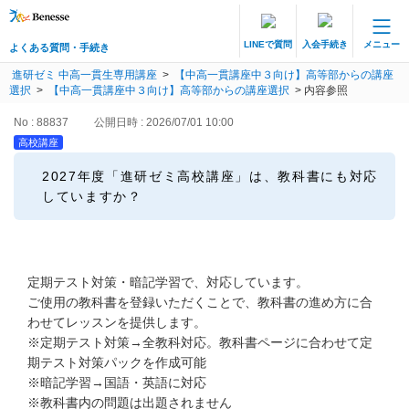
LINEで質問
入会手続き
メニュー
よくある質問・手続き
保護者サポート 中高一貫講座 トップ
進研ゼミ 中高一貫生専用講座
>
【中高一貫講座中３向け】高等部からの講座
よくある質問・手続き
選択
>
【中高一貫講座中３向け】高等部からの講座選択
>
内容参照
No : 88837
公開日時 : 2026/07/01 10:00
登録情報の変更・各種お手続き
高校講座
会員ページへログイン
2027年度「進研ゼミ高校講座」は、教科書にも対応
お客様サポート(手続き・照会)
していますか？
よくある質問・お問い合わせ
定期テスト対策・暗記学習で、対応しています。
カテゴリーから探す
ご使用の教科書を登録いただくことで、教科書の進め方に合
わせてレッスンを提供します。
お問い合わせ窓口
※定期テスト対策→全教科対応。教科書ページに合わせて定
期テスト対策パックを作成可能
※暗記学習→国語・英語に対応
他の講座のよくある質問・手続きはこちら
※教科書内の問題は出題されません