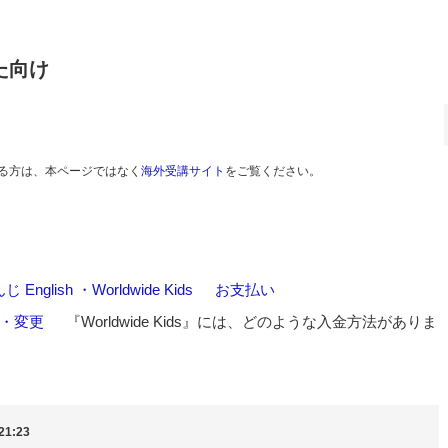
た向け
る方は、本ページではなく
海外受講サイト
をご覧ください。
nglish ・Worldwide Kids
>
お支払い
>
・変更
>
『Worldwide Kids』には、どのような入金方法がありま
21:23