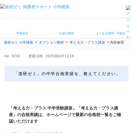
学習状況
お届け教材
学習状況
お届け教材
よくある質問・手続き
よくある質問・手続き
進研ゼミ 小学講座
>
オプション教材
>
考える力・プラス講座
>
内容参照
保護者サポート小学講座 トップ
No : 8793
更新日時 : 2025/08/29 11:19
登録情報の変更・各種お手続き
会員ページへログイン
「進研ゼミ」の中学合格実績を、教えてください。
お客様サポート(手続き・照会)
よくある質問・お問い合わせ
カテゴリーから探す
「考える力・プラス 中学受験講座」「考える力・プラス講
座」の合格実績は、ホームページで最新の合格校一覧をご確
お問い合わせ窓口
認いただけます