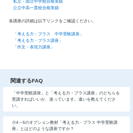
私立・国立中学校合格実績
他の講座のよくある質問・手続きはこちら
公立中高一貫校合格実績
こどもちゃれんじ
各講座の詳細は以下リンクをご確認ください。
進研ゼミ 中学講座
「考える力・プラス 中学受験講座」
「考える力・プラス講座」
進研ゼミ 中学講座 中高一貫
「作文・表現力講座」
進研ゼミ 高校講座
進研ゼミ小学講座のご紹介はこちら
関連するFAQ
「中学受験講座」と「考える力・プラス講座」のどちらを
受講すればいいか、迷っています。違いを教えてくださ
会員サイト(お子様用)はこちら
い。
小4～6のオプション教材「考える力・プラス 中学受験講
座」とはどのような講座ですか？