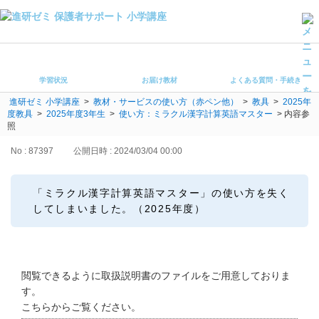
学習状況
お届け教材
学習状況
お届け教材
よくある質問・手続き
よくある質問・手続き
進研ゼミ 小学講座
>
教材・サービスの使い方（赤ペン他）
>
教具
>
2025年
保護者サポート小学講座 トップ
度教具
>
2025年度3年生
>
使い方：ミラクル漢字計算英語マスター
>
内容参
照
登録情報の変更・各種お手続き
No : 87397
公開日時 : 2024/03/04 00:00
会員ページへログイン
お客様サポート(手続き・照会)
「ミラクル漢字計算英語マスター」の使い方を失く
してしまいました。（2025年度）
よくある質問・お問い合わせ
カテゴリーから探す
閲覧できるように取扱説明書のファイルをご用意しておりま
お問い合わせ窓口
す。
こちらからご覧ください。