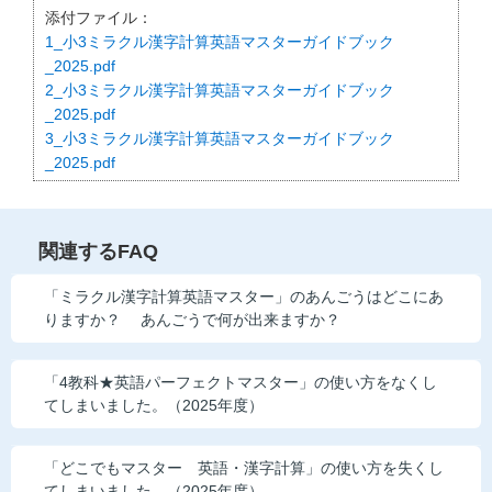
添付ファイル：
他の講座のよくある質問・手続きはこちら
1_小3ミラクル漢字計算英語マスターガイドブック
_2025.pdf
こどもちゃれんじ
2_小3ミラクル漢字計算英語マスターガイドブック
_2025.pdf
進研ゼミ 中学講座
3_小3ミラクル漢字計算英語マスターガイドブック
_2025.pdf
進研ゼミ 中学講座 中高一貫
進研ゼミ 高校講座
関連するFAQ
進研ゼミ小学講座のご紹介はこちら
「ミラクル漢字計算英語マスター」のあんごうはどこにあ
りますか？ あんごうで何が出来ますか？
会員サイト(お子様用)はこちら
「4教科★英語パーフェクトマスター」の使い方をなくし
てしまいました。（2025年度）
「どこでもマスター 英語・漢字計算」の使い方を失くし
てしまいました。（2025年度）