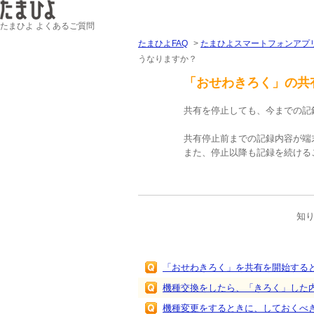
たまひよ よくあるご質問
たまひよFAQ
>
たまひよスマートフォンアプ
うなりますか？
「おせわきろく」の共
共有を停止しても、今までの記
共有停止前までの記録内容が端
また、停止以降も記録を続ける
知
関連するFAQ
「おせわきろく」を共有を開始する
機種交換をしたら、「きろく」した
機種変更をするときに、しておくべ