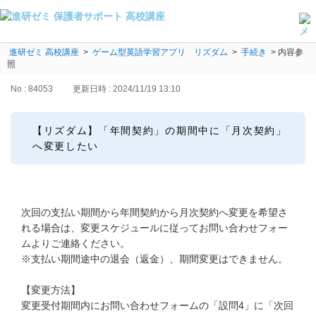
進研ゼミ 高校講座
よくある質問・手続き
>
ゲーム型英語学習アプリ リズダム
>
手続き
>
内容参
照
保護者サポート高校講座トップ
No : 84053
更新日時 : 2024/11/19 13:10
登録情報の変更・各種お手続き
【リズダム】「年間契約」の期間中に「月次契約」
会員ページへログイン
へ変更したい
お客様サポート(手続き・照会)
よくある質問・お問い合わせ
次回の支払い期間から年間契約から月次契約へ変更を希望さ
カテゴリーから探す
れる場合は、変更スケジュールに従ってお問い合わせフォー
ムよりご連絡ください。
お問い合わせ窓口
※支払い期間途中の退会（返金）、期間変更はできません。
【変更方法】
他の講座のよくある質問・手続きはこちら
変更受付期間内にお問い合わせフォームの「設問4」に「次回