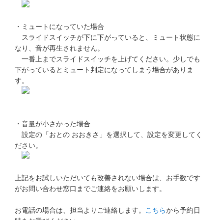
他の講座のよくある質問・手続きはこちら
・ミュートになっていた場合
こどもちゃれんじ
スライドスイッチが下に下がっていると、ミュート状態に
なり、音が再生されません。
進研ゼミ 中学講座
一番上までスライドスイッチを上げてください。少しでも
下がっているとミュート判定になってしまう場合がありま
進研ゼミ 中学講座 中高一貫
す。
進研ゼミ 高校講座
・音量が小さかった場合
進研ゼミ小学講座のご紹介はこちら
設定の「おとの おおきさ」を選択して、設定を変更してく
ださい。
会員サイト(お子様用)はこちら
上記をお試しいただいても改善されない場合は、お手数です
がお問い合わせ窓口までご連絡をお願いします。
お電話の場合は、担当よりご連絡します。
こちら
から予約日