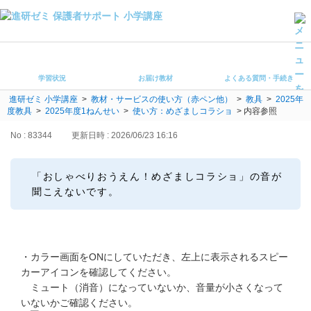
学習状況
お届け教材
学習状況
お届け教材
よくある質問・手続き
よくある質問・手続き
進研ゼミ 小学講座
>
教材・サービスの使い方（赤ペン他）
>
教具
>
2025年
保護者サポート小学講座 トップ
度教具
>
2025年度1ねんせい
>
使い方：めざましコラショ
>
内容参照
No : 83344
更新日時 : 2026/06/23 16:16
登録情報の変更・各種お手続き
会員ページへログイン
「おしゃべりおうえん！めざましコラショ」の音が
お客様サポート(手続き・照会)
聞こえないです。
よくある質問・お問い合わせ
カテゴリーから探す
・カラー画面をONにしていただき、左上に表示されるスピー
カーアイコンを確認してください。
お問い合わせ窓口
ミュート（消音）になっていないか、音量が小さくなって
いないかご確認ください。