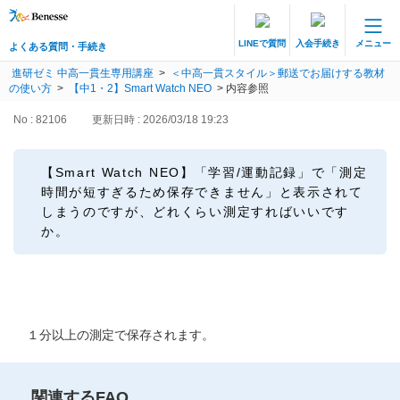
LINEで質問
入会手続き
メニュー
よくある質問・手続き
保護者サポート 中高一貫講座 トップ
進研ゼミ 中高一貫生専用講座
>
＜中高一貫スタイル＞郵送でお届けする教材
よくある質問・手続き
の使い方
>
【中1・2】Smart Watch NEO
>
内容参照
No : 82106
更新日時 : 2026/03/18 19:23
登録情報の変更・各種お手続き
会員ページへログイン
【Smart Watch NEO】「学習/運動記録」で「測定
お客様サポート(手続き・照会)
時間が短すぎるため保存できません」と表示されて
しまうのですが、どれくらい測定すればいいです
か。
よくある質問・お問い合わせ
カテゴリーから探す
お問い合わせ窓口
１分以上の測定で保存されます。
他の講座のよくある質問・手続きはこちら
関連するFAQ