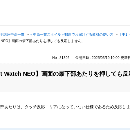
学講座中高一貫
>
＜中高一貫スタイル＞郵送でお届けする教材の使い方
>
【中1・2
atch NEO】画面の最下部あたりを押しても反応しません。
No : 81395
公開日時 : 2025/03/19 10:00
更新日時
rt Watch NEO】画面の最下部あたりを押しても
下部あたりは、タッチ反応エリアになっていない仕様であるため反応し