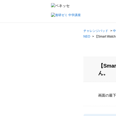
チャレンジパッド
>
中
NEO
>
【Smart W
【Sma
ん。
画面の最