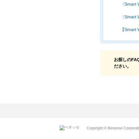
〈Smar
〈Smar
【Smar
お探しのFA
ださい。
Copyright © Benesse Corporatio