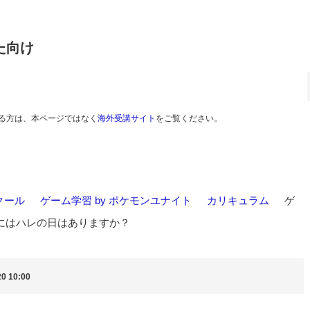
た向け
る方は、本ページではなく
海外受講サイト
をご覧ください。
クール
>
ゲーム学習 by ポケモンユナイト
>
カリキュラム
>
ゲ
トにはハレの日はありますか？
0 10:00