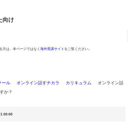
た向け
る方は、本ページではなく
海外受講サイト
をご覧ください。
クール
>
オンライン話すチカラ
>
カリキュラム
>
オンライン話
すか？
1 00:00