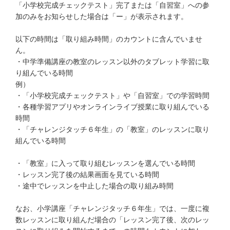
お問い合わせ窓口
「小学校完成チェックテスト」完了または「自習室」への参
加のみをお知らせした場合は「ー」が表示されます。
他の講座のよくある質問・手続きはこちら
以下の時間は「取り組み時間」のカウントに含んでいませ
ん。
こどもちゃれんじ
・中学準備講座の教室のレッスン以外のタブレット学習に取
り組んでいる時間
進研ゼミ 小学講座
例）
・「小学校完成チェックテスト」や「自習室」での学習時間
進研ゼミ 中学講座 中高一貫
・各種学習アプリやオンラインライブ授業に取り組んでいる
時間
進研ゼミ 高校講座
・「チャレンジタッチ６年生」の「教室」のレッスンに取り
組んでいる時間
進研ゼミ中学講座のご紹介はこちら
・「教室」に入って取り組むレッスンを選んでいる時間
・レッスン完了後の結果画面を見ている時間
・途中でレッスンを中止した場合の取り組み時間
会員サイトはこちら
なお、小学講座「チャレンジタッチ６年生」では、一度に複
数レッスンに取り組んだ場合の「レッスン完了後、次のレッ