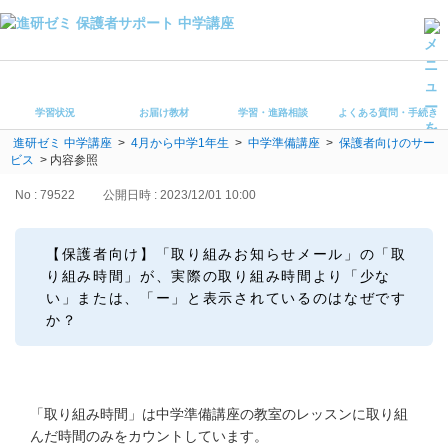
学習状況
お届け教材
学習状況
お届け教材
学習・進路相談
よくある質問・手続き
学習・進路相談
進研ゼミ 中学講座
>
4月から中学1年生
>
中学準備講座
>
保護者向けのサー
よくある質問・手続き
ビス
>
内容参照
受講ルール
保護者サポート中学講座 トップ
No : 79522
公開日時 : 2023/12/01 10:00
登録情報の変更・各種お手続き
【保護者向け】「取り組みお知らせメール」の「取
り組み時間」が、実際の取り組み時間より「少な
会員ページへログイン
い」または、「ー」と表示されているのはなぜです
お客様サポート(手続き・照会)
か？
よくある質問・お問い合わせ
カテゴリーから探す
「取り組み時間」は中学準備講座の教室のレッスンに取り組
んだ時間のみをカウントしています。